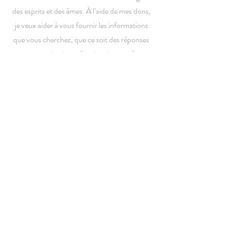
des esprits et des âmes. À l’aide de mes dons,
je veux aider à vous fournir les informations
que vous cherchez, que ce soit des réponses
concernant votre présent, votre passé ou
votre futur. J'ai remarqué que beaucoup ont
au fond d'eux les informations qu'ils
recherchent. Ils ont juste besoin d'être
correctement guidé afin de trouver les
réponses qui sont enfouies à l'intérieur.