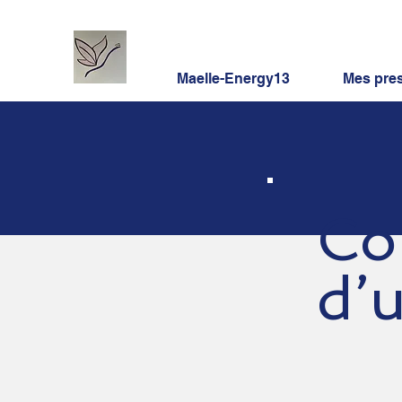
Maelle-Energy13
Mes pres
Co
d’u