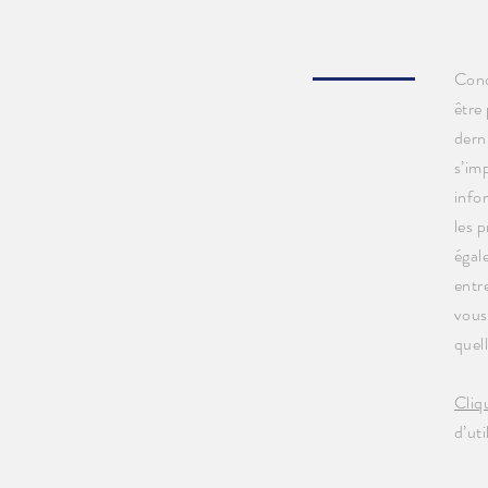
Cond
être
dern
s’im
info
les p
égal
entr
vous
quel
Cliqu
d’uti